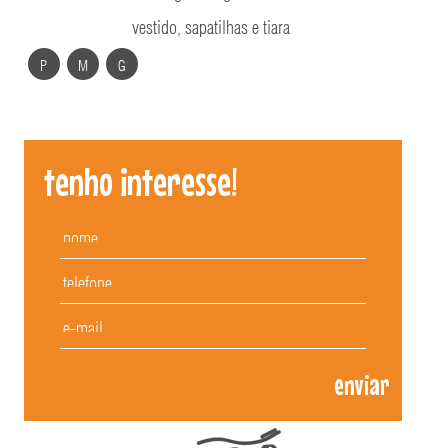
vestido, sapatilhas e tiara
P
M
G
tenho interesse!
enviar