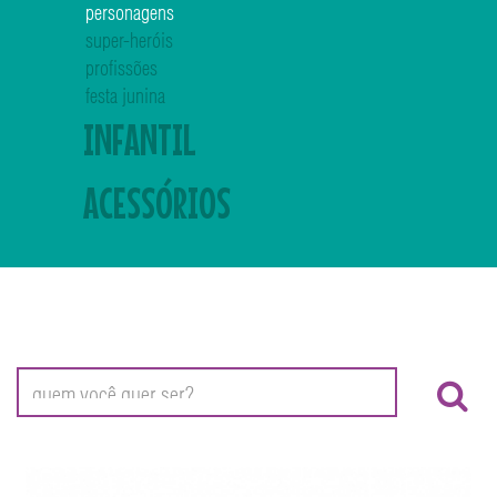
personagens
super-heróis
profissões
festa junina
INFANTIL
ACESSÓRIOS
Pequisa - quem você quer ser?