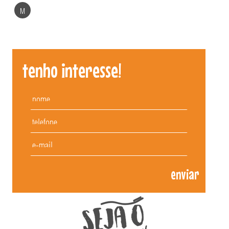
M
tenho interesse!
enviar
Patuscada Fantasias - aceitamos cartões d