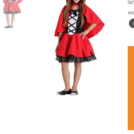
tam
ves