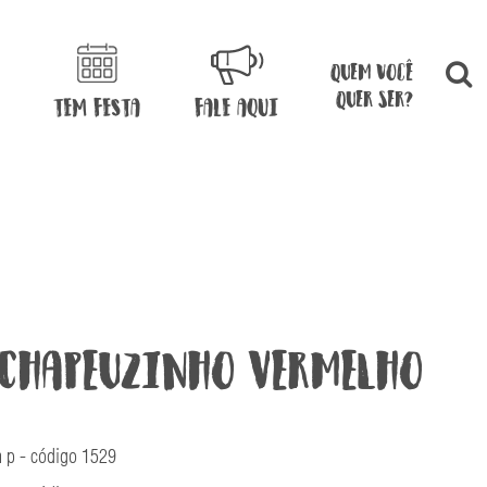
quem você
quer ser?
TEM FESTA
FALE AQUI
Chapeuzinho Vermelho
 p - código 1529