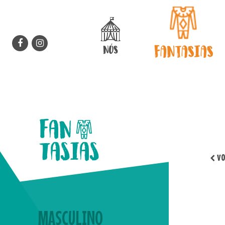
Patuscada Fantasias - quem você q
FANTASIAS
NÓS
vo
MASCULINO