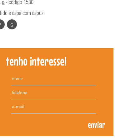
 g - código 1530
tido e capa com capuz
P
G
tenho interesse!
enviar