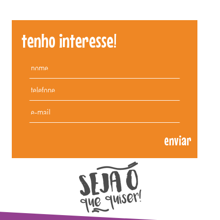
tenho interesse!
enviar
Patuscada Fantasias - aceitamos cartões d