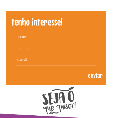
tenho interesse!
enviar
Patuscada Fantasias - aceitamos cartões d