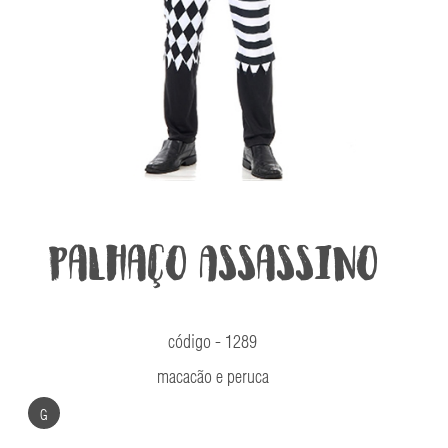
Palhaço Assassino
código - 1289
macacão e peruca
G