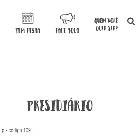
quem você
quer ser?
TEM FESTA
FALE AQUI
Presidiário
 p - código 1091