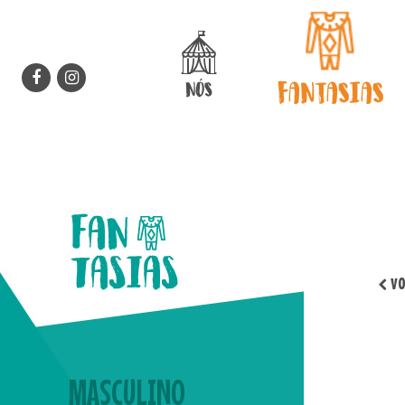
Patuscada Fantasias - quem você q
FANTASIAS
NÓS
vo
MASCULINO