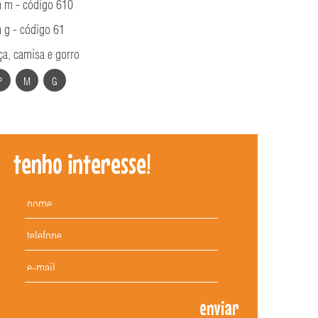
 m - código 610
 g - código 61
ça, camisa e gorro
P
M
G
tenho interesse!
enviar