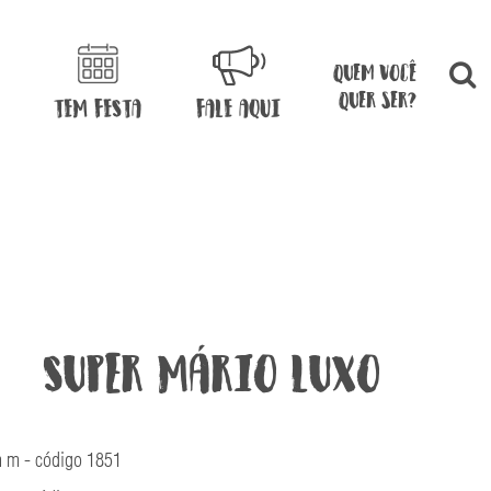
quem você
quer ser?
TEM FESTA
FALE AQUI
Super Mário Luxo
 m - código 1851