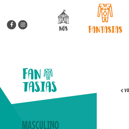
Patuscada Fantasias - quem você q
FANTASIAS
NÓS
vo
MASCULINO