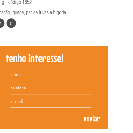
 g - código 1852
acão, quepe, par de luvas e bigode
M
G
tenho interesse!
enviar