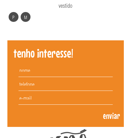
vestido
P
M
tenho interesse!
enviar